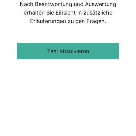
Nach Beantwortung und Auswertung
erhalten Sie Einsicht in zusätzliche
Erläuterungen zu den Fragen.
Vorherige(s)
Nächste(s)
Test absolvieren
est absolvieren