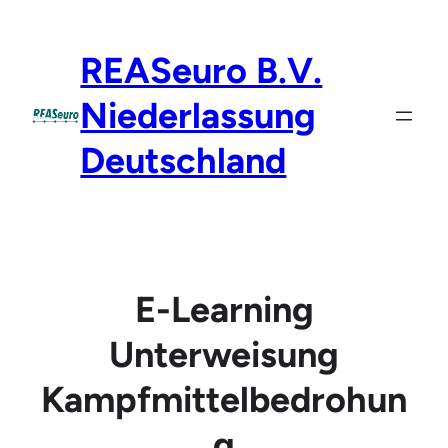
Zum
Inhalt
REASeuro B.V.
springen
Niederlassung
Deutschland
E-Learning
Unterweisung
Kampfmittelbedrohun
g