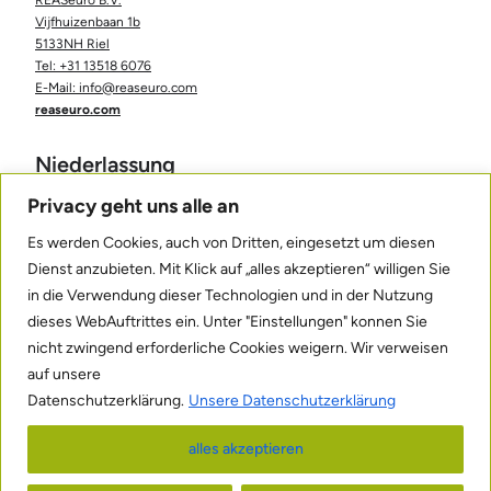
Vijfhuizenbaan 1b
5133NH Riel
Tel: +31 13518 6076
E-Mail: info@reaseuro.com
reaseuro.com
Niederlassung
Deutschland
Privacy geht uns alle an
Es werden Cookies, auch von Dritten, eingesetzt um diesen
REASeuro B.V.
Dienst anzubieten. Mit Klick auf „alles akzeptieren“ willigen Sie
Niederlassung Deutschland
in die Verwendung dieser Technologien und in der Nutzung
Charlottenstraße 3
26135 Oldenburg
dieses WebAuftrittes ein. Unter "Einstellungen" konnen Sie
Tel: 0176 444 17 112
nicht zwingend erforderliche Cookies weigern. Wir verweisen
E-Mail: info@reaseuro.com
auf unsere
reaseuro.de
Datenschutzerklärung.
Unsere Datenschutzerklärung
alles akzeptieren